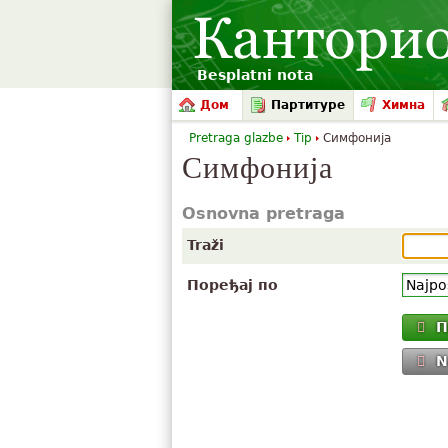
Besplatni nota
Дом
Партитуре
Химна
Pretraga glazbe
Tip
Симфонија
Симфонија
Osnovna pretraga
Traži
Поређај по
П
N