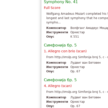
Symphony No. 41
Full Score
Wolfgang Amadeus Mozart completed his 
longest and last symphony that he compos
sympho...
Композитор
Волфганг Амадеус Моца
Инструменти
Оркестар
Опус
K 551
Симфонија бр. 5
1. Allegro con brio (scan)
From http://imslp.org Simfonija broj 5, c 
Композитор
Лудвиг ван Бетовен
Инструменти
Оркестар
Опус
Op. 67
Симфонија бр. 5
4. Allegro (scan)
From http://imslp.org Simfonija broj 5, c 
Композитор
Лудвиг ван Бетовен
Инструменти
Оркестар
Опус
Op. 67