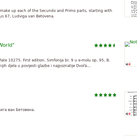
 make up each of the Secundo and Primo parts, starting with
opus 67, Ludviga van Betovena.
World"
late 10275. First edition. Simfonija br. 9 u e-molu op. 95, B.
jih djela u povijesti glazbe i najpoznatije Dvořá...
вига ван Бетовена.