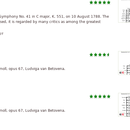
Symphony No. 41 in C major, K. 551, on 10 August 1788. The
ed, it is regarded by many critics as among the greatest
рт
- moll, opus 67, Ludviga van Betovena.
- moll, opus 67, Ludviga van Betovena.