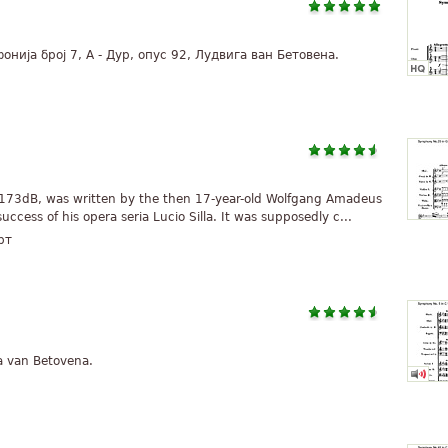
онија број 7, A - Дур, опус 92, Лудвига ван Бетовена.
173dB, was written by the then 17-year-old Wolfgang Amadeus
uccess of his opera seria Lucio Silla. It was supposedly c...
рт
ga van Betovena.