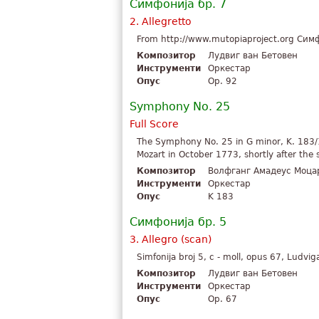
Симфонија бр. 7
2. Allegretto
From http://www.mutopiaproject.org Симф
Композитор
Лудвиг ван Бетовен
Инструменти
Оркестар
Опус
Op. 92
Symphony No. 25
Full Score
The Symphony No. 25 in G minor, K. 183/
Mozart in October 1773, shortly after the s
Композитор
Волфганг Амадеус Моца
Инструменти
Оркестар
Опус
K 183
Симфонија бр. 5
3. Allegro (scan)
Simfonija broj 5, c - moll, opus 67, Ludvi
Композитор
Лудвиг ван Бетовен
Инструменти
Оркестар
Опус
Op. 67