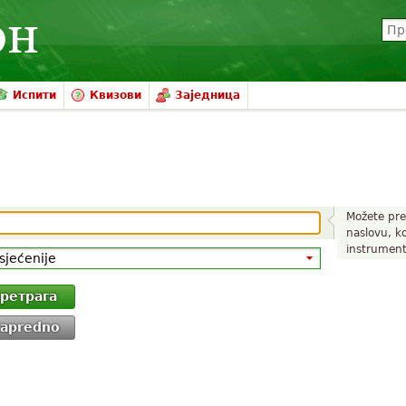
Испити
Квизови
Заједница
Možete pre
naslovu, k
instrument
ретрага
apredno