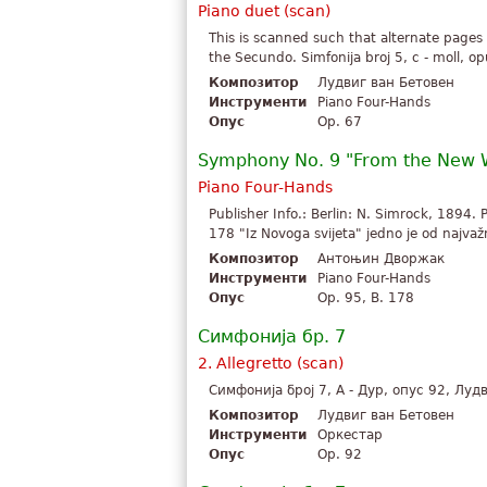
Piano duet (scan)
This is scanned such that alternate pages
the Secundo. Simfonija broj 5, c - moll, 
Композитор
Лудвиг ван Бетовен
Инструменти
Piano Four-Hands
Опус
Op. 67
Symphony No. 9 "From the New 
Piano Four-Hands
Publisher Info.: Berlin: N. Simrock, 1894. P
178 "Iz Novoga svijeta" jedno je od najvažni
Композитор
Антоњин Дворжак
Инструменти
Piano Four-Hands
Опус
Op. 95, B. 178
Симфонија бр. 7
2. Allegretto (scan)
Симфонија број 7, A - Дур, опус 92, Луд
Композитор
Лудвиг ван Бетовен
Инструменти
Оркестар
Опус
Op. 92