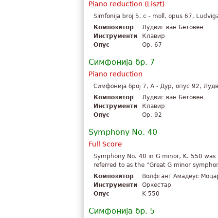
Piano reduction (Liszt)
Simfonija broj 5, c - moll, opus 67, Ludvi
Композитор
Лудвиг ван Бетовен
Инструменти
Клавир
Опус
Op. 67
Симфонија бр. 7
Piano reduction
Симфонија број 7, A - Дур, опус 92, Луд
Композитор
Лудвиг ван Бетовен
Инструменти
Клавир
Опус
Op. 92
Symphony No. 40
Full Score
Symphony No. 40 in G minor, K. 550 was 
referred to as the "Great G minor symphony
Композитор
Волфганг Амадеус Моца
Инструменти
Оркестар
Опус
K 550
Симфонија бр. 5