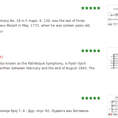
ony No. 18 in F major, K. 130, was the last of three
s Mozart in May, 1772, when he was sixteen years old.
рт
e)
lso known as the Pathétique Symphony, is Pyotr Ilyich
 written between February and the end of August 1893. The
онија број 7, A - Дур, опус 92, Лудвига ван Бетовена.