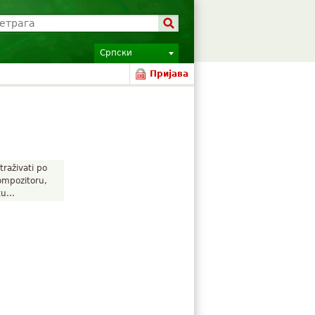
Српски
Пријава
traživati po
ompozitoru,
u...