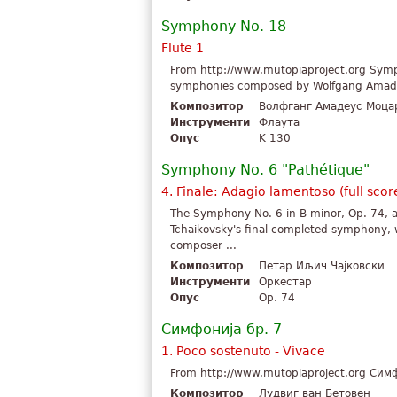
Symphony No. 18
Flute 1
From http://www.mutopiaproject.org Symph
symphonies composed by Wolfgang Amadeu
Композитор
Волфганг Амадеус Моца
Инструменти
Флаута
Опус
K 130
Symphony No. 6 "Pathétique"
4. Finale: Adagio lamentoso (full scor
The Symphony No. 6 in B minor, Op. 74, a
Tchaikovsky's final completed symphony,
composer ...
Композитор
Петар Иљич Чајковски
Инструменти
Оркестар
Опус
Op. 74
Симфонија бр. 7
1. Poco sostenuto - Vivace
From http://www.mutopiaproject.org Симф
Композитор
Лудвиг ван Бетовен