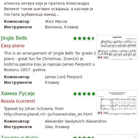
атинска хетера која је пратила Александра
Великог током његових освајања, а касније је
постала љубавница макед...
Композитор
Жил Масне
Инструменти
Виолина, Клавир
Jingle Bells
Easy piano
This is an arrangement of 'Jingle Bells' for grade 2
piano - great fun for Christmas. Zvončići je
božićna pjesma koju je napisao James Pierpoint u
Bostonu 1857. godine.
Композитор
James Lord Pierpont
Инструменти
Клавир
Химна Русије
Russia (current)
Typeset by Johan Schoone, from
http://home.planet.nl/~jschoone/index_en.html
Композитор
Alexander Vasilyevich Alexandrov
Инструменти
Glas, Клавир
Токата и фуга