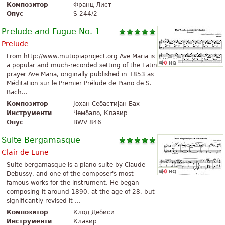
Композитор
Франц Лист
Опус
S 244/2
Prelude and Fugue No. 1
Prelude
From http://www.mutopiaproject.org Ave Maria is
a popular and much-recorded setting of the Latin
prayer Ave Maria, originally published in 1853 as
Méditation sur le Premier Prélude de Piano de S.
Bach...
Композитор
Јохан Себастијан Бах
Инструменти
Чембало, Клавир
Опус
BWV 846
Suite Bergamasque
Clair de Lune
Suite bergamasque is a piano suite by Claude
Debussy, and one of the composer's most
famous works for the instrument. He began
composing it around 1890, at the age of 28, but
significantly revised it ...
Композитор
Клод Дебиси
Инструменти
Клавир