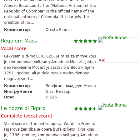
From Wikimedia Commons. Transcribed by
Alberto Betancourt. The "National Anthem of the
Republic of Colombia" is the official name of the
national anthem of Colombia. It is largely the
creation of Jos...
Композитор
Oreste Sindici
Requiem Mass
Vocal score
Rekvijem u d-molu, K. 626, je misa za mrtve koju
je komponovao Volfgang Amadeus Mocart. Jedan
deo Rekvijema Mocart je sastavio u Beču krajem
1791. godine, ali je delo ostalo nedovršenopo
njegovoj smrt...
Композитор
Волфганг Амадеус Моцарт
Инструменти
Glas, Клавир
Опус
K 626
Le nozze di Figaro
Complete (vocal score)
Vocal score of the entire opera. Words in French.
Figarova ženidba je opera bufa iz četiri čina koju
je, 1786. godine, komponovao Volfgang Amadeus