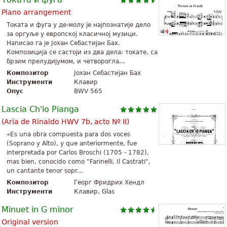
Piano arrangement
Токата и фуга у де-молу је најпознатије дело
за оргуље у европској класичној музици.
Написао га је Јохан Себастијан Бах.
Композиција се састоји из два дела: токате, са
брзим прелудијумом, и четворогла...
Композитор
Јохан Себастијан Бах
Инструменти
Клавир
Опус
BWV 565
Lascia Ch'io Pianga
(Aria de Rinaldo HWV 7b, acto Nº II)
«Es una obra compuesta para dos voces
(Soprano y Alto), y que anteriormente, fue
interpretada por Carlos Broschi (1705 - 1782),
mas bien, conocido como "Farinelli, Il Castrati",
un cantante tenor sopr...
Композитор
Георг Фридрих Хендл
Инструменти
Клавир, Glas
Minuet in G minor
Original version