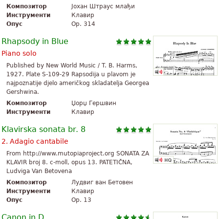
Композитор
Јохан Штраус млађи
Инструменти
Клавир
Опус
Op. 314
Rhapsody in Blue
Piano solo
Published by New World Music / T. B. Harms,
1927. Plate S-109-29 Rapsodija u plavom je
najpoznatije djelo američkog skladatelja Georgea
Gershwina.
Композитор
Џорџ Гершвин
Инструменти
Клавир
Klavirska sonata br. 8
2. Adagio cantabile
From http://www.mutopiaproject.org SONATA ZA
KLAVIR broj 8. c-moll, opus 13. PATETIČNA,
Ludviga Van Betovena
Композитор
Лудвиг ван Бетовен
Инструменти
Клавир
Опус
Op. 13
Canon in D