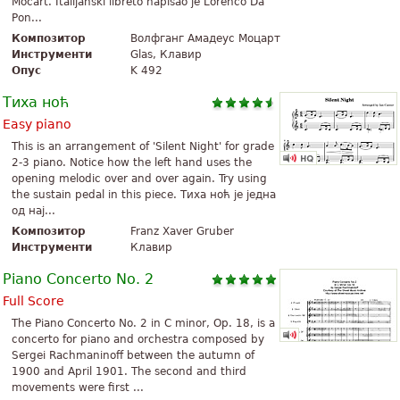
Mocart. Italijanski libreto napisao je Lorenco Da
Pon...
Композитор
Волфганг Амадеус Моцарт
Инструменти
Glas, Клавир
Опус
K 492
Тиха ноћ
Easy piano
This is an arrangement of 'Silent Night' for grade
2-3 piano. Notice how the left hand uses the
opening melodic over and over again. Try using
the sustain pedal in this piece. Тиха ноћ је једна
од нај...
Композитор
Franz Xaver Gruber
Инструменти
Клавир
Piano Concerto No. 2
Full Score
The Piano Concerto No. 2 in C minor, Op. 18, is a
concerto for piano and orchestra composed by
Sergei Rachmaninoff between the autumn of
1900 and April 1901. The second and third
movements were first ...