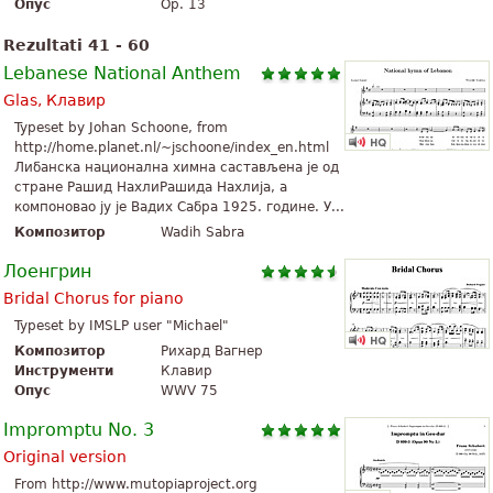
Опус
Op. 13
Rezultati 41 - 60
Lebanese National Anthem
Glas, Клавир
Typeset by Johan Schoone, from
http://home.planet.nl/~jschoone/index_en.html
Либанска национална химна састављена је од
стране Рашид НахлиРашида Нахлија, а
компоновао ју је Вадих Сабра 1925. године. У...
Композитор
Wadih Sabra
Лоенгрин
Bridal Chorus for piano
Typeset by IMSLP user "Michael"
Композитор
Рихард Вагнер
Инструменти
Клавир
Опус
WWV 75
Impromptu No. 3
Original version
From http://www.mutopiaproject.org