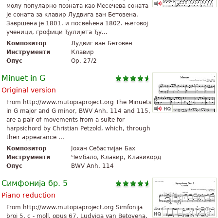
молу популарно позната као Месечева соната
је соната за клавир Лудвига ван Бетовена.
Завршена је 1801. и посвећена 1802. његовој
ученици, грофици Ђулијета Ђу...
Композитор
Лудвиг ван Бетовен
Инструменти
Клавир
Опус
Op. 27/2
Minuet in G
Original version
From http://www.mutopiaproject.org The Minuets
in G major and G minor, BWV Anh. 114 and 115,
are a pair of movements from a suite for
harpsichord by Christian Petzold, which, through
their appearance ...
Композитор
Јохан Себастијан Бах
Инструменти
Чембало, Клавир, Клавикорд
Опус
BWV Anh. 114
Симфонија бр. 5
Piano reduction
From http://www.mutopiaproject.org Simfonija
broj 5, c - moll, opus 67, Ludviga van Betovena.