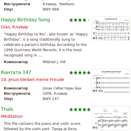
Инструменти
Клавир, Чембало
Опус
BWV 988
Happy Birthday Song
Glas, Клавир
"Happy Birthday to You", also known as "Happy
Birthday", is a song traditionally sung to
celebrate a person's birthday. According to the
1998 Guinness World Records, it is the most
recognized song in ...
Композитор
Mildred J. Hill
Кантата 147
10. Jesus bleibet meine Freude
Композитор
Јохан Себастијан Бах
Инструменти
SATB, Клавир
Опус
BWV 147
Thaïs
Méditation
This file contains the piano and violin score,
followed by the violin part. Таида је била