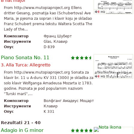
B flat major
From http://www.mutopiaproject.org Ellens
dritter Gesang, poznatija kao (Schubertova) Ave
Maria, je pjesma za sopran i klavir koju je skladao
Franz Schubert prema tekstu Waltera Scotta The
Lady of the...
Композитор
Франц Шуберт
Инструменти
Glas, Клавир
Опус
D 839
Piano Sonata No. 11
3. Alla Turca: Allegretto
From http://www.mutopiaproject.org Sonata za
klavir br. 11 u A-duru KV 331 (300i) je skladba za
solo klavir Wolfganga Amadeusa Mozarta iz 1783.
godine. Poznata je pod popularnim nazivom
"Turski marš",...
Композитор
Волфганг Амадеус Моцарт
Инструменти
Клавир
Опус
K 331
Rezultati 21 - 40
Adagio in G minor