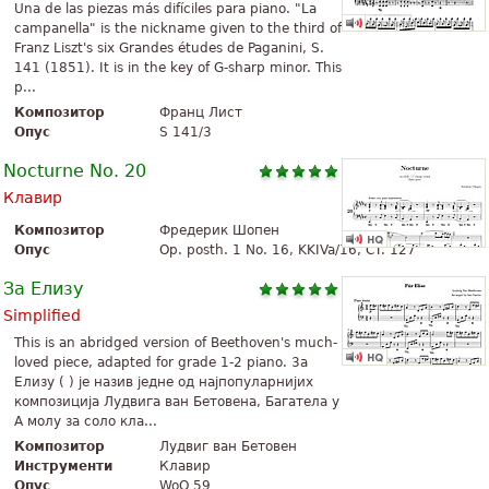
Una de las piezas más difíciles para piano. "La
campanella" is the nickname given to the third of
Franz Liszt's six Grandes études de Paganini, S.
141 (1851). It is in the key of G-sharp minor. This
p...
Композитор
Франц Лист
Опус
S 141/3
Nocturne No. 20
Клавир
Композитор
Фредерик Шопен
Опус
Op. posth. 1 No. 16, KKIVa/16, CT. 127
За Елизу
Simplified
This is an abridged version of Beethoven's much-
loved piece, adapted for grade 1-2 piano. 3а
Елизу ( ) је назив једне од најпопуларнијих
композиција Лудвига ван Бетовена, Багатела у
A молу за соло кла...
Композитор
Лудвиг ван Бетовен
Инструменти
Клавир
Опус
WoO 59