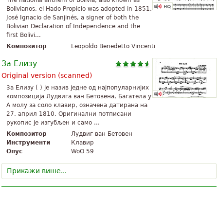
The national anthem of Bolivia, also known as
Bolivianos, el Hado Propicio was adopted in 1851.
José Ignacio de Sanjinés, a signer of both the
Bolivian Declaration of Independence and the
first Bolivi...
Композитор
Leopoldo Benedetto Vincenti
За Елизу
Original version (scanned)
3а Елизу ( ) је назив једне од најпопуларнијих
композиција Лудвига ван Бетовена, Багатела у
A молу за соло клавир, означена датирана на
27. април 1810. Оригинални потписани
рукопис је изгубљен и само ...
Композитор
Лудвиг ван Бетовен
Инструменти
Клавир
Опус
WoO 59
Прикажи више...