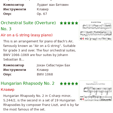
Композитор
Лудвиг ван Бетовен
Инструменти
Клавир
Опус
Op. 67
Orchestral Suite (Overture)
No. 3
Air on a G string (easy piano)
This is an arrangement for piano of Bach's Air,
famously known as "Air on a G string". Suitable
for grade 3 and over. The four orchestral suites,
BWV 1066–1069 are four suites by Johann
Sebastian B...
Композитор
Јохан Себастијан Бах
Инструменти
Клавир
Опус
BWV 1068
Hungarian Rhapsody No. 2
Клавир
Hungarian Rhapsody No. 2 in C-sharp minor,
S.244/2, is the second in a set of 19 Hungarian
Rhapsodies by composer Franz Liszt, and is by far
the most famous of the set.