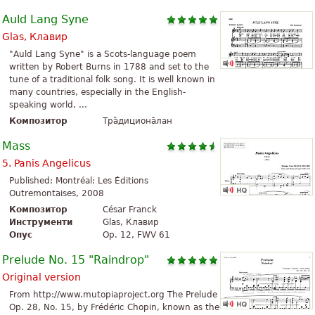
Auld Lang Syne
Glas, Клавир
"Auld Lang Syne" is a Scots-language poem
written by Robert Burns in 1788 and set to the
tune of a traditional folk song. It is well known in
many countries, especially in the English-
speaking world, ...
Композитор
Тра̏дициона̄лан
Mass
5. Panis Angelicus
Published: Montréal: Les Éditions
Outremontaises, 2008
Композитор
César Franck
Инструменти
Glas, Клавир
Опус
Op. 12, FWV 61
Prelude No. 15 "Raindrop"
Original version
From http://www.mutopiaproject.org The Prelude
Op. 28, No. 15, by Frédéric Chopin, known as the