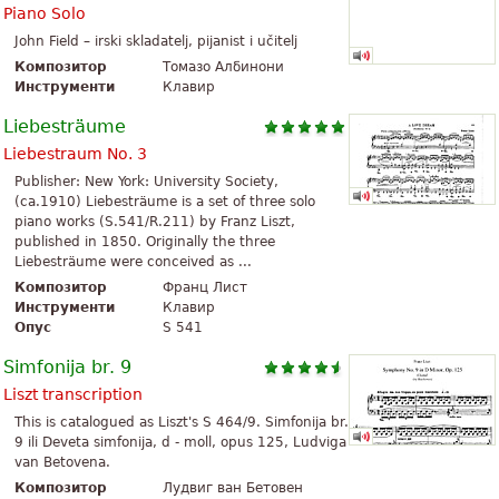
Piano Solo
John Field – irski skladatelj, pijanist i učitelj
Композитор
Томазо Албинони
Инструменти
Клавир
Liebesträume
Liebestraum No. 3
Publisher: New York: University Society,
(ca.1910) Liebesträume is a set of three solo
piano works (S.541/R.211) by Franz Liszt,
published in 1850. Originally the three
Liebesträume were conceived as ...
Композитор
Франц Лист
Инструменти
Клавир
Опус
S 541
Simfonija br. 9
Liszt transcription
This is catalogued as Liszt's S 464/9. Simfonija br.
9 ili Deveta simfonija, d - moll, opus 125, Ludviga
van Betovena.
Композитор
Лудвиг ван Бетовен