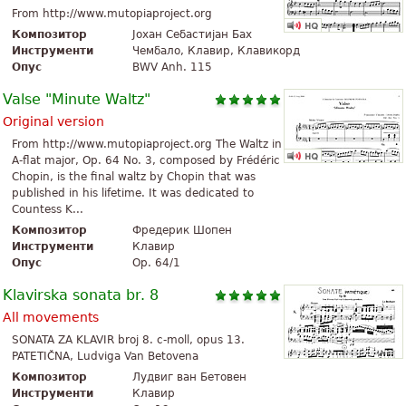
From http://www.mutopiaproject.org
Композитор
Јохан Себастијан Бах
Инструменти
Чембало, Клавир, Клавикорд
Опус
BWV Anh. 115
Valse "Minute Waltz"
Original version
From http://www.mutopiaproject.org The Waltz in
A-flat major, Op. 64 No. 3, composed by Frédéric
Chopin, is the final waltz by Chopin that was
published in his lifetime. It was dedicated to
Countess K...
Композитор
Фредерик Шопен
Инструменти
Клавир
Опус
Op. 64/1
Klavirska sonata br. 8
All movements
SONATA ZA KLAVIR broj 8. c-moll, opus 13.
PATETIČNA, Ludviga Van Betovena
Композитор
Лудвиг ван Бетовен
Инструменти
Клавир