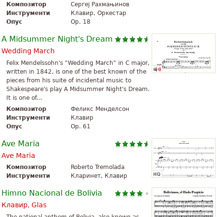
Композитор
Сергеј Рахмањинов
Инструменти
Клавир, Оркестар
Опус
Op. 18
A Midsummer Night's Dream
Wedding March
Felix Mendelssohn's "Wedding March" in C major,
written in 1842, is one of the best known of the
pieces from his suite of incidental music to
Shakespeare's play A Midsummer Night's Dream.
It is one of...
Композитор
Феликс Менделсон
Инструменти
Клавир
Опус
Op. 61
Ave Maria
Ave Maria
Композитор
Roberto Tremolada
Инструменти
Кларинет, Клавир
Himno Nacional de Bolivia
Клавир, Glas