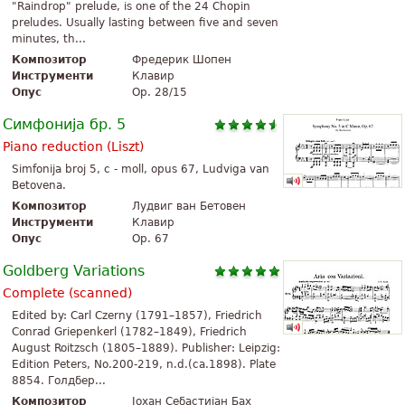
"Raindrop" prelude, is one of the 24 Chopin
preludes. Usually lasting between five and seven
minutes, th...
Композитор
Фредерик Шопен
Инструменти
Клавир
Опус
Op. 28/15
Симфонија бр. 5
Piano reduction (Liszt)
Simfonija broj 5, c - moll, opus 67, Ludviga van
Betovena.
Композитор
Лудвиг ван Бетовен
Инструменти
Клавир
Опус
Op. 67
Goldberg Variations
Complete (scanned)
Edited by: Carl Czerny (1791–1857), Friedrich
Conrad Griepenkerl (1782–1849), Friedrich
August Roitzsch (1805–1889). Publisher: Leipzig:
Edition Peters, No.200-219, n.d.(ca.1898). Plate
8854. Голдбер...
Композитор
Јохан Себастијан Бах