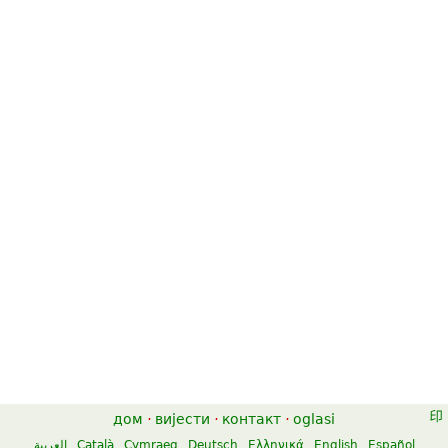
дом
·
вијести
·
контакт
·
oglasi
العربية
Català
Cymraeg
Deutsch
Ελληνικά
English
Español