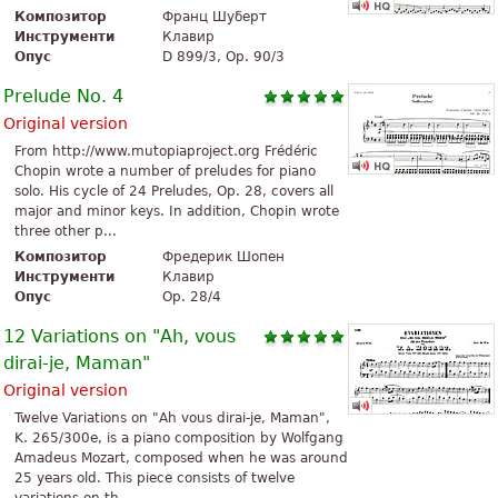
Композитор
Франц Шуберт
Инструменти
Клавир
Опус
D 899/3, Op. 90/3
Prelude No. 4
Original version
From http://www.mutopiaproject.org Frédéric
Chopin wrote a number of preludes for piano
solo. His cycle of 24 Preludes, Op. 28, covers all
major and minor keys. In addition, Chopin wrote
three other p...
Композитор
Фредерик Шопен
Инструменти
Клавир
Опус
Op. 28/4
12 Variations on "Ah, vous
dirai-je, Maman"
Original version
Twelve Variations on "Ah vous dirai-je, Maman",
K. 265/300e, is a piano composition by Wolfgang
Amadeus Mozart, composed when he was around
25 years old. This piece consists of twelve