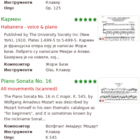
Инструменти
Клавир
Опус
Op. 125
Кармен
Habanera - voice & piano
Published by The University Society Inc (New
York), 1910. Plates 1-699-5 to 5-699-5. Кармен
је француска опера коју је написао Жорж
Бизе. Либрето су написали Меијак и Алеви.
Базирана је на новели, кој...
Композитор
Жорж Бизе
Инструменти
Glas, Клавир
Piano Sonata No. 16
All movements (scanned)
The Piano Sonata No. 16 in C major, K. 545, by
Wolfgang Amadeus Mozart was described by
Mozart himself in his own thematic catalogue as
"for beginners", and it is sometimes known by
the nickname Sonat...
Композитор
Волфганг Амадеус Моцарт
Инструменти
Клавир
Опус
K 545