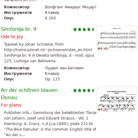
variations on th...
Композитор
Волфганг Амадеус Моцарт
Инструменти
Клавир
Опус
K 265
Simfonija br. 9
Ode to Joy
Typeset by Johan Schoone, from
http://home.planet.nl/~jschoone/index_en.html
Simfonija br. 9 ili Deveta simfonija, d - moll, opus
125, Ludviga van Betovena.
Композитор
Лудвиг ван Бетовен
Инструменти
Клавир
Опус
Op. 125
An der schönen blauen
Donau
For piano
Publisher Info.: Sammlung der beliebtesten Tänze
von Johann, Josef und Eduard Strauss - Vol. 1
Hamburg: A. Cranz, n.d.[ca.1890], plate 23136
"The Blue Danube" is the common English title of
"An der s...