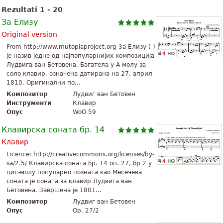
Rezultati 1 - 20
За Елизу
Original version
From http://www.mutopiaproject.org 3а Елизу ( )
је назив једне од најпопуларнијих композиција
Лудвига ван Бетовена, Багатела у A молу за
соло клавир, означена датирана на 27. април
1810. Оригинални по...
Композитор
Лудвиг ван Бетовен
Инструменти
Клавир
Опус
WoO 59
Клавирска соната бр. 14
Клавир
Licence: http://creativecommons.org/licenses/by-
sa/2.5/ Клавирска соната бр. 14 оп. 27, бр 2 у
цис-молу популарно позната као Месечева
соната је соната за клавир Лудвига ван
Бетовена. Завршена је 1801...
Композитор
Лудвиг ван Бетовен
Опус
Op. 27/2