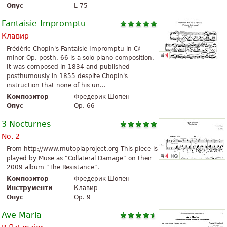
Опус
L 75
Fantaisie-Impromptu
Клавир
Frédéric Chopin's Fantaisie-Impromptu in C♯
minor Op. posth. 66 is a solo piano composition.
It was composed in 1834 and published
posthumously in 1855 despite Chopin's
instruction that none of his un...
Композитор
Фредерик Шопен
Опус
Op. 66
3 Nocturnes
No. 2
From http://www.mutopiaproject.org This piece is
played by Muse as "Collateral Damage" on their
2009 album "The Resistance".
Композитор
Фредерик Шопен
Инструменти
Клавир
Опус
Op. 9
Ave Maria