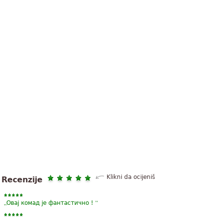
Klikni da ocijeniš
Recenzije
„
”
Овај комад је фантастично !