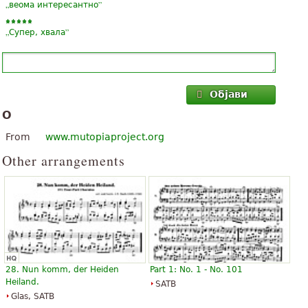
„
”
веома интересантно
„
”
Супер, хвала
Објави
О
From
www.mutopiaproject.org
Other arrangements
28. Nun komm, der Heiden
Part 1: No. 1 - No. 101
Heiland.
SATB
Glas, SATB