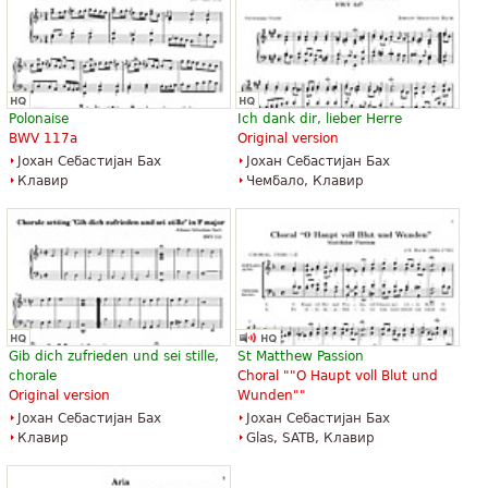
Polonaise
Ich dank dir, lieber Herre
BWV 117a
Original version
Јохан Себастијан Бах
Јохан Себастијан Бах
Клавир
Чембало, Клавир
Gib dich zufrieden und sei stille,
St Matthew Passion
chorale
Choral ""O Haupt voll Blut und
Original version
Wunden""
Јохан Себастијан Бах
Јохан Себастијан Бах
Клавир
Glas, SATB, Клавир