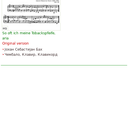
So oft ich meine Tobackspfeife,
aria
Original version
Јохан Себастијан Бах
Чембало, Клавир, Клавикорд