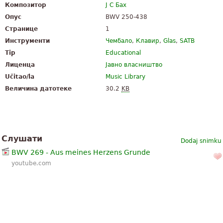
Композитор
Ј С Бах
Опус
BWV 250-438
Странице
1
Инструменти
Чембало
,
Клавир
,
Glas
,
SATB
Tip
Educational
Лиценца
Јавно власништво
Učitao/la
Music Library
Величина датотеке
30.2
KB
Слушати
Dodaj snimku
BWV 269 - Aus meines Herzens Grunde
youtube.com