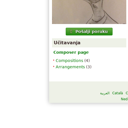
Pošalji poruku
Učitavanja
Composer page
Compositions
(4)
Arrangements
(3)
العربية
Català
C
Ned