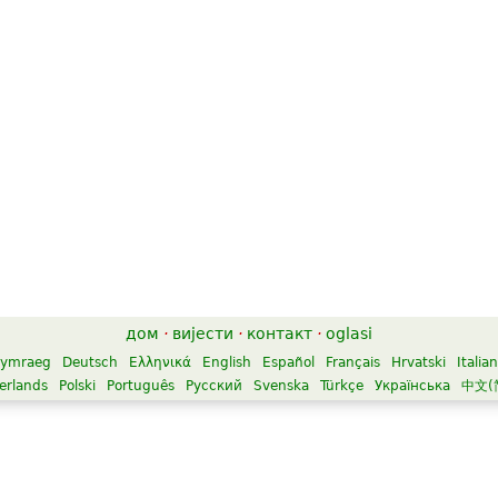
дом
·
вијести
·
контакт
·
oglasi
ymraeg
Deutsch
Ελληνικά
English
Español
Français
Hrvatski
Italia
erlands
Polski
Português
Русский
Svenska
Türkçe
Українська
中文(