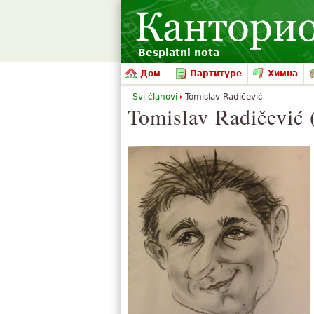
Besplatni nota
Дом
Партитуре
Химна
Svi članovi
Tomislav Radičević
Tomislav Radičević 