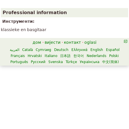
Professional information
Инструменти:
klassieke en basgitaar
дом
·
вијести
·
контакт
·
oglasi
العربية
Català
Cymraeg
Deutsch
Ελληνικά
English
Español
Français
Hrvatski
Italiano
日本語
한국어
Nederlands
Polski
Português
Русский
Svenska
Türkçe
Українська
中文(简体)