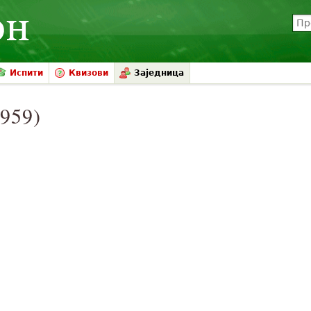
Испити
Квизови
Заједница
1959)