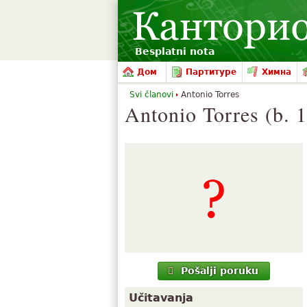
Besplatni nota
Дом
Партитуре
Химна
Svi članovi
Antonio Torres
Antonio Torres (b. 
Pošalji poruku
Učitavanja