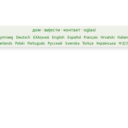
дом
·
вијести
·
контакт
·
oglasi
ymraeg
Deutsch
Ελληνικά
English
Español
Français
Hrvatski
Italia
erlands
Polski
Português
Русский
Svenska
Türkçe
Українська
中文(