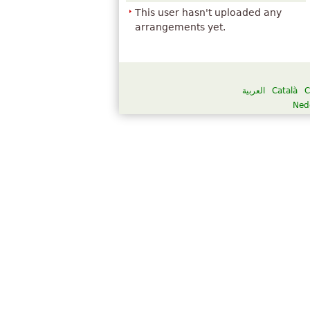
This user hasn't uploaded any
arrangements yet.
العربية
Català
C
Ned