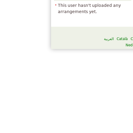
This user hasn't uploaded any
arrangements yet.
العربية
Català
C
Ned