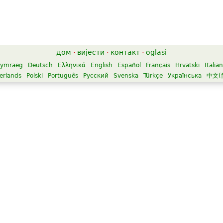
дом
·
вијести
·
контакт
·
oglasi
ymraeg
Deutsch
Ελληνικά
English
Español
Français
Hrvatski
Italia
erlands
Polski
Português
Русский
Svenska
Türkçe
Українська
中文(