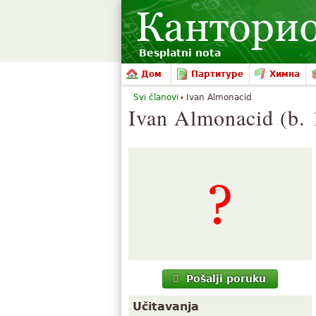
Besplatni nota
Дом
Партитуре
Химна
Svi članovi
Ivan Almonacid
Ivan Almonacid (b. 
Pošalji poruku
Učitavanja