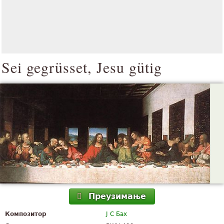
Sei gegrüsset, Jesu gütig
Преузимање
Композитор
Ј С Бах