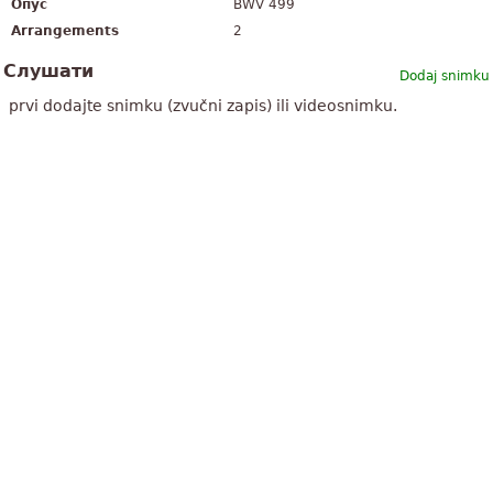
Опус
BWV 499
Arrangements
2
Слушати
Dodaj snimku
prvi dodajte snimku (zvučni zapis) ili videosnimku.