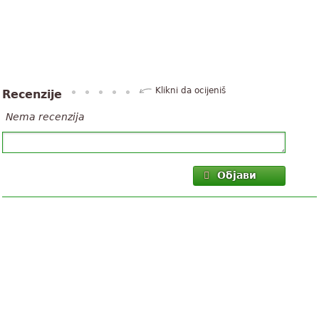
Klikni da ocijeniš
Recenzije
Nema recenzija
Објави