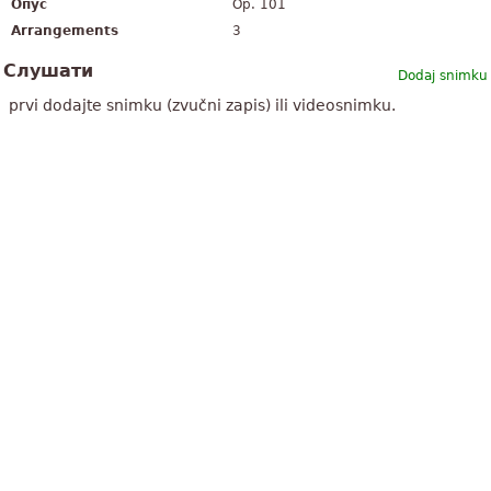
Опус
Op. 101
Arrangements
3
Слушати
Dodaj snimku
prvi dodajte snimku (zvučni zapis) ili videosnimku.