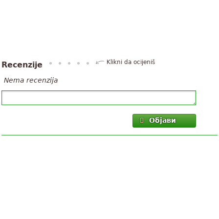
Klikni da ocijeniš
Recenzije
Nema recenzija
Објави