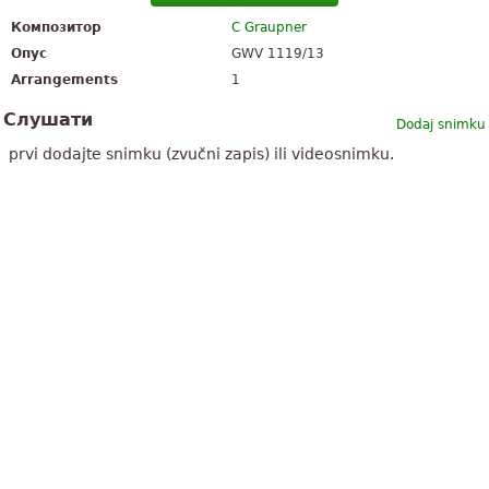
Композитор
C Graupner
Опус
GWV 1119/13
Arrangements
1
Слушати
Dodaj snimku
prvi dodajte snimku (zvučni zapis) ili videosnimku.