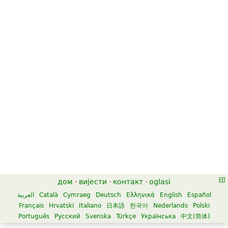
дом
·
вијести
·
контакт
·
oglasi
العربية
Català
Cymraeg
Deutsch
Ελληνικά
English
Español
Français
Hrvatski
Italiano
日本語
한국어
Nederlands
Polski
Português
Русский
Svenska
Türkçe
Українська
中文(简体)