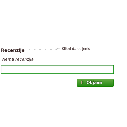
Klikni da ocijeniš
Recenzije
Nema recenzija
Објави