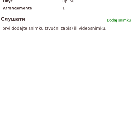
Опус
Op. 58
Arrangements
1
Слушати
Dodaj snimku
prvi dodajte snimku (zvučni zapis) ili videosnimku.