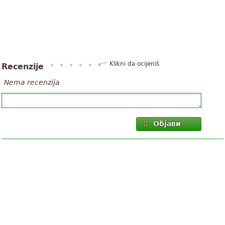
Klikni da ocijeniš
Recenzije
Nema recenzija
Објави