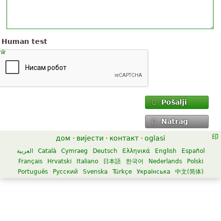
Human test
Pošalji
Natrag
дом
·
вијести
·
контакт
·
oglasi
العربية
Català
Cymraeg
Deutsch
Ελληνικά
English
Español
Français
Hrvatski
Italiano
日本語
한국어
Nederlands
Polski
Português
Русский
Svenska
Türkçe
Українська
中文(简体)