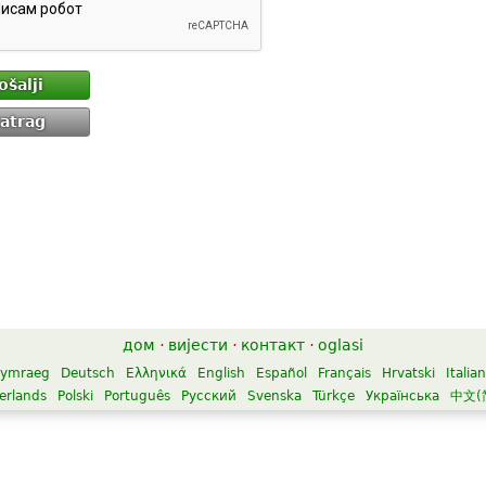
ošalji
atrag
дом
·
вијести
·
контакт
·
oglasi
ymraeg
Deutsch
Ελληνικά
English
Español
Français
Hrvatski
Italia
erlands
Polski
Português
Русский
Svenska
Türkçe
Українська
中文(