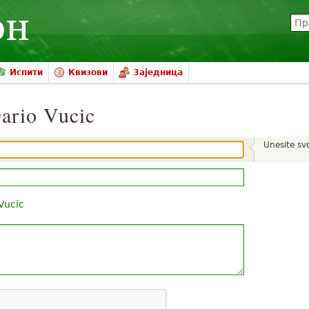
Испити
Квизови
Заједница
ario Vucic
Unesite sv
Vucic