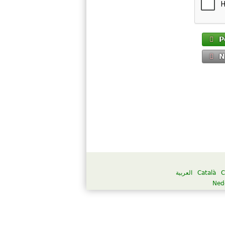
P
N
العربية
Català
C
Ned