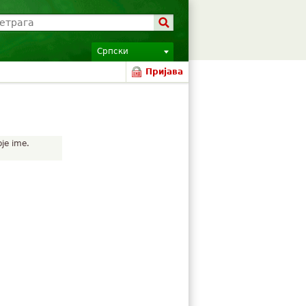
Српски
Пријава
oje ime.