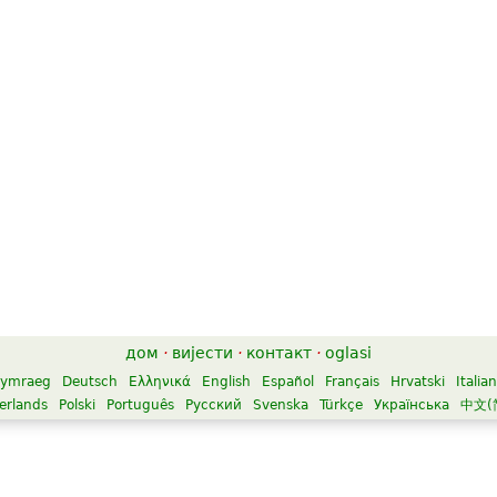
дом
·
вијести
·
контакт
·
oglasi
ymraeg
Deutsch
Ελληνικά
English
Español
Français
Hrvatski
Italia
erlands
Polski
Português
Русский
Svenska
Türkçe
Українська
中文(