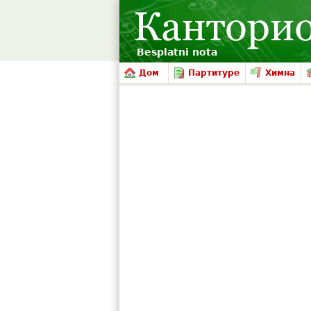
Besplatni nota
Дом
Партитуре
Химна